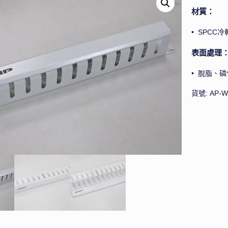
材質：
• SPCC冷軋
表面處理
• 脫脂、磷
貨號:
AP-