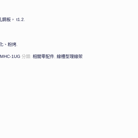
鋼板， t1.2.
：
化、粉烤.
WMHC-1UG
分類:
相關零配件
,
線槽型理線架