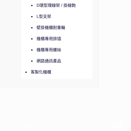
D環型理線架 / 掛線鉤
L型支架
壁掛機櫃耐重輪
機櫃專用排插
機櫃專用螺絲
網路通訊產品
客製化機櫃
台北
桃園