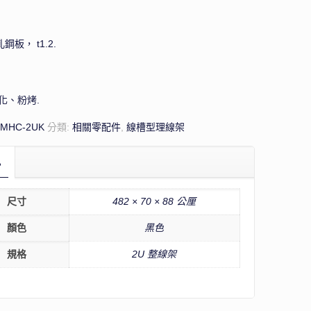
鋼板， t1.2.
：
化、粉烤.
WMHC-2UK
分類:
相關零配件
,
線槽型理線架
訊
尺寸
482 × 70 × 88 公厘
顏色
黑色
規格
2U 整線架