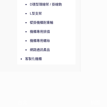
D環型理線架 / 掛線鉤
L型支架
壁掛機櫃耐重輪
機櫃專用排插
機櫃專用螺絲
網路通訊產品
客製化機櫃
台北
桃園