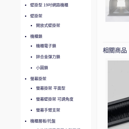
壁掛型 19吋網路機櫃
壁掛架
開放式壁掛架
機櫃鎖
機櫃電子鎖
相關商品
鋅合金彈力鎖
小圓鎖
螢幕掛架
螢幕掛架 平面型
螢幕壁掛架 可調角度
螢幕手臂支架
機櫃層板/托盤