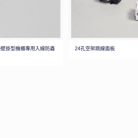
通壁掛型機櫃專用入線防蟲
24孔空架跳線面板