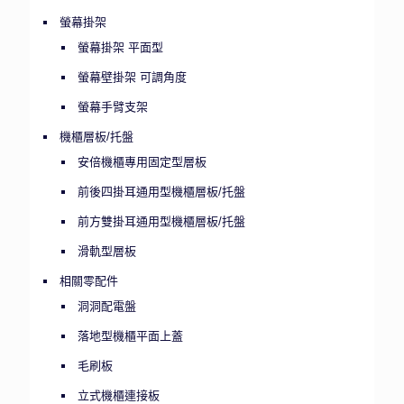
螢幕掛架
螢幕掛架 平面型
螢幕壁掛架 可調角度
螢幕手臂支架
機櫃層板/托盤
安倍機櫃專用固定型層板
前後四掛耳通用型機櫃層板/托盤
前方雙掛耳通用型機櫃層板/托盤
滑軌型層板
相關零配件
洞洞配電盤
落地型機櫃平面上蓋
毛刷板
立式機櫃連接板