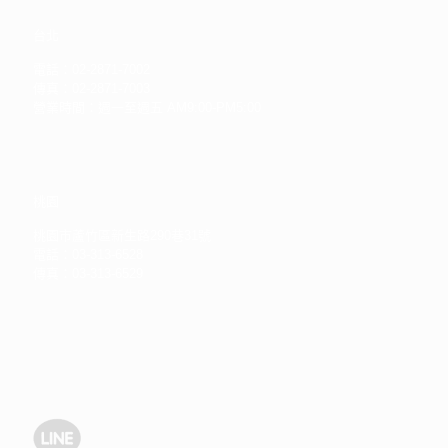
台北
電話：02-2871-7002
傳真：02-2871-7003
營業時間：週一至週五 AM9:00-PM5:00
桃園
桃園市蘆竹區新生路290巷31號
電話：03-313-6528
傳真：03-313-6529