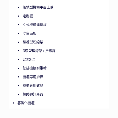
落地型機櫃平面上蓋
毛刷板
立式機櫃連接板
空白面板
線槽型理線架
D環型理線架 / 掛線鉤
L型支架
壁掛機櫃耐重輪
機櫃專用排插
機櫃專用螺絲
網路通訊產品
客製化機櫃