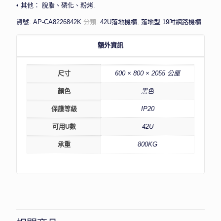
• 其他： 脫脂、磷化、粉烤.
貨號:
AP-CA8226842K
分類:
42U落地機櫃
,
落地型 19吋網路機櫃
額外資訊
尺寸
600 × 800 × 2055 公厘
顏色
黑色
保護等級
IP20
可用U數
42U
承重
800KG