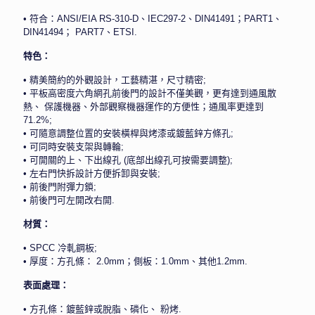
• 符合：ANSI/EIA RS-310-D、IEC297-2、DIN41491；PART1、
DIN41494； PART7、ETSI.
特色：
• 精美簡約的外觀設計，工藝精湛，尺寸精密;
• 平板高密度六角網孔前後門的設計不僅美觀，更有達到通風散
熱、 保護機器、外部觀察機器運作的方便性；通風率更達到
71.2%;
• 可隨意調整位置的安裝橫桿與烤漆或鍍藍鋅方條孔;
• 可同時安裝支架與轉輪;
• 可開關的上、下出線孔 (底部出線孔可按需要調整);
• 左右門快拆設計方便拆卸與安裝;
• 前後門附彈力鎖;
• 前後門可左開改右開.
材質：
• SPCC 冷軋鋼板;
• 厚度：方孔條： 2.0mm；側板：1.0mm、其他1.2mm.
表面處理：
• 方孔條：鍍藍鋅或脫脂、磷化、 粉烤.