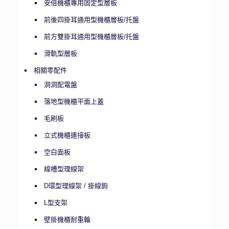
安倍機櫃專用固定型層板
前後四掛耳通用型機櫃層板/托盤
前方雙掛耳通用型機櫃層板/托盤
滑軌型層板
相關零配件
洞洞配電盤
落地型機櫃平面上蓋
毛刷板
立式機櫃連接板
空白面板
線槽型理線架
D環型理線架 / 掛線鉤
L型支架
壁掛機櫃耐重輪