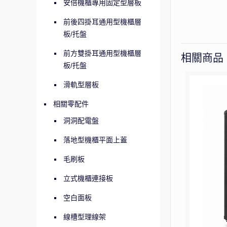
安倍機櫃專用固定型層板
前後四掛耳通用型機櫃層
板/托盤
前方雙掛耳通用型機櫃層
相關商品
板/托盤
滑軌型層板
相關零配件
洞洞配電盤
落地型機櫃平面上蓋
毛刷板
立式機櫃連接板
空白面板
線槽型理線架