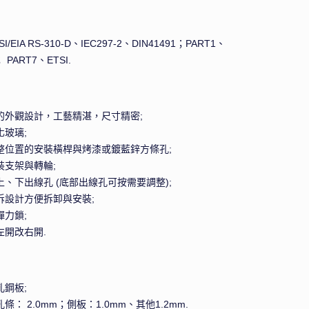
I/EIA RS-310-D、IEC297-2、DIN41491；PART1、
； PART7、ETSI.
約的外觀設計，工藝精湛，尺寸精密;
化玻璃;
調整位置的安裝橫桿與烤漆或鍍藍鋅方條孔;
裝支架與轉輪;
上、下出線孔 (底部出線孔可按需要調整);
快拆設計方便拆卸與安裝;
彈力鎖;
左開改右開.
冷軋鋼板;
孔條： 2.0mm；側板：1.0mm、其他1.2mm.