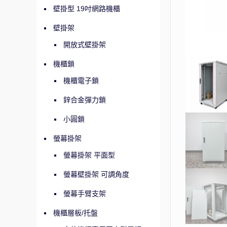
壁掛型 19吋網路機櫃
壁掛架
開放式壁掛架
機櫃鎖
機櫃電子鎖
鋅合金彈力鎖
小圓鎖
螢幕掛架
螢幕掛架 平面型
螢幕壁掛架 可調角度
螢幕手臂支架
機櫃層板/托盤