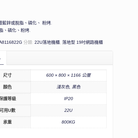
：
：鍍藍鋅或脫脂、磷化、 粉烤.
脫脂、磷化、粉烤.
A8116822G
分類:
22U落地機櫃
,
落地型 19吋網路機櫃
訊
尺寸
600 × 800 × 1166 公厘
顏色
淺灰色, 黑色
保護等級
IP20
可用U數
22U
承重
800KG