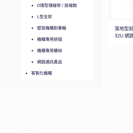
D環型理線架 / 掛線鉤
L型支架
壁掛機櫃耐重輪
落地型前玻
32U 網
機櫃專用排插
機櫃專用螺絲
網路通訊產品
客製化機櫃
台北
桃園