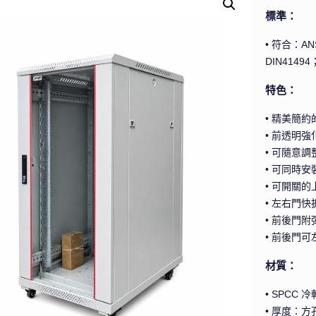
標準：
• 符合：ANS
DIN41494
特色：
• 精美簡
• 前透明強
• 可隨意
• 可同時安
• 可開關的
• 左右門
• 前後門附
• 前後門可
材質：
• SPCC 
• 厚度：方