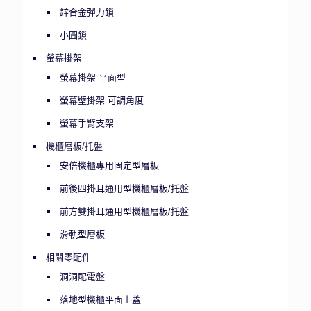
鋅合金彈力鎖
小圓鎖
螢幕掛架
螢幕掛架 平面型
螢幕壁掛架 可調角度
螢幕手臂支架
機櫃層板/托盤
安倍機櫃專用固定型層板
前後四掛耳通用型機櫃層板/托盤
前方雙掛耳通用型機櫃層板/托盤
滑軌型層板
相關零配件
洞洞配電盤
落地型機櫃平面上蓋