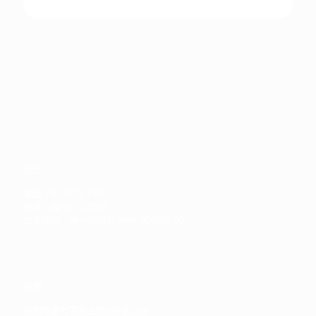
Contact us
台北
電話：02-2871-7002
傳真：02-2871-7003
營業時間：週一至週五 AM9:00-PM5:00
桃園
桃園市蘆竹區新生路290巷31號